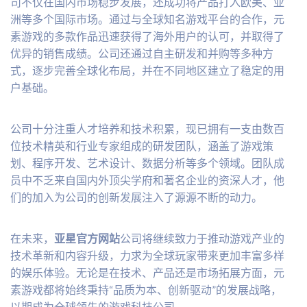
司不仅在国内市场稳步发展，还成功将产品打入欧美、亚
洲等多个国际市场。通过与全球知名游戏平台的合作，元
素游戏的多款作品迅速获得了海外用户的认可，并取得了
优异的销售成绩。公司还通过自主研发和并购等多种方
式，逐步完善全球化布局，并在不同地区建立了稳定的用
户基础。
公司十分注重人才培养和技术积累，现已拥有一支由数百
位技术精英和行业专家组成的研发团队，涵盖了游戏策
划、程序开发、艺术设计、数据分析等多个领域。团队成
员中不乏来自国内外顶尖学府和著名企业的资深人才，他
们的加入为公司的创新发展注入了源源不断的动力。
在未来，
亚星官方网站
公司将继续致力于推动游戏产业的
技术革新和内容升级，力求为全球玩家带来更加丰富多样
的娱乐体验。无论是在技术、产品还是市场拓展方面，元
素游戏都将始终秉持“品质为本、创新驱动”的发展战略，
以期成为全球领先的游戏科技公司。