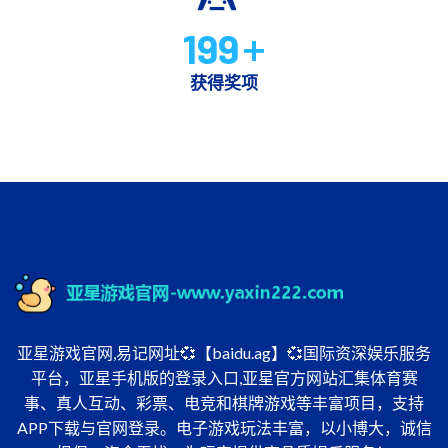
199
+
获得奖项
亚星游戏官网,易记网址💞【baidu.ag】💞国际资深娱乐服务
平台，亚星手机版的登录入口,亚星官方网站汇集体育赛
事、真人互动、彩票、电竞和棋牌游戏等丰富项目，支持
APP下载与官网登录。电子游戏玩法丰富，以小博大，诚信