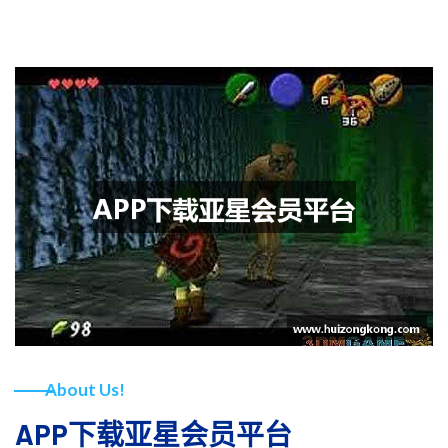
About Us!
APP下载亚星会员平台